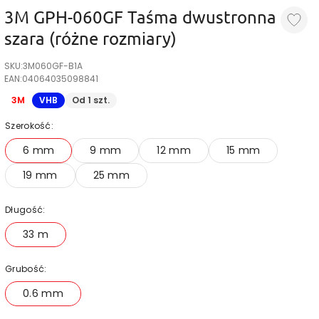
3M GPH-060GF Taśma dwustronna
szara (różne rozmiary)
SKU:
3M060GF-B1A
EAN:
04064035098841
3M
VHB
Od 1 szt.
Szerokość:
6 mm
9 mm
12 mm
15 mm
19 mm
25 mm
Długość:
33 m
Grubość:
0.6 mm