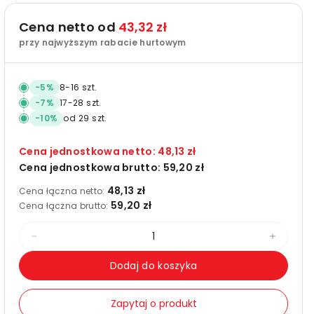
Cena netto od
43,32 zł
przy najwyższym rabacie hurtowym
-
5
%
8
-
16
szt.
-
7
%
17
-
28
szt.
-
10
%
od
29
szt.
Cena jednostkowa netto:
48,13 zł
Cena jednostkowa brutto:
59,20 zł
48,13 zł
Cena łączna netto:
59,20 zł
Cena łączna brutto:
Zmniejsz
Zwięks
ilość
ilość
Dodaj do koszyka
dla
dla
3M
3M
Zapytaj o produkt