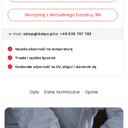
GPH-
GPH-
060GF
060GF
Skorzystaj z Wirtualnego Doradcy 3M
Taśma
Taśm
dwustronna
dwust
szara
szara
e-mail:
sklep@dalpo.pl
tel:
+48 535 797 783
(różne
(różne
rozmiary)
rozmia
Wysoka odporność na temperaturę
Trwałe i szybkie łączenie
Doskonała odporność na UV, wilgoć i starzenie się
Opis
Dane techniczne
Opinie