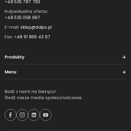
+
48 535 787 783
Indywidualna oferta:
+
48 535 058 997
E-mail:
sklep@dalpo.pl
Fax: +
48 61 866 43 67
Produkty
Taśmy
Menu
Etykiety
Dostawa i płatności
Folie
Badź z nami na bieżąco!
Reklamacje i zwroty
Śledź nasze media społecznościowe.
Produkty z nadrukiem
Regulamin
Produkty 3M
Polityka prywatności
F
I
l
Y
a
n
i
o
Produkty tesa
O firmie
c
s
n
u