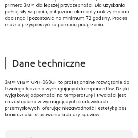
primera
3M™
dla
lepszej
przyczepności.
Dla
uzyskania
pełnej
siły
wiązania,
połączone
elementy
należy
mocno
docisnąć
i
pozostawić
na
minimum
72
godziny.
Proces
można
przyspieszyć
za
pomocą
podgrzania.
Dane techniczne
3M™ VHB™ GPH-060GF to profesjonalne rozwiązanie do
trwałego łączenia wymagających komponentów. Dzięki
wyjątkowej odporności na temperaturę i trwałości jest
niezastąpiona w wymagających środowiskach
przemysłowych, oferując niezawodność i estetykę bez
konieczności stosowania śrub czy spawów.