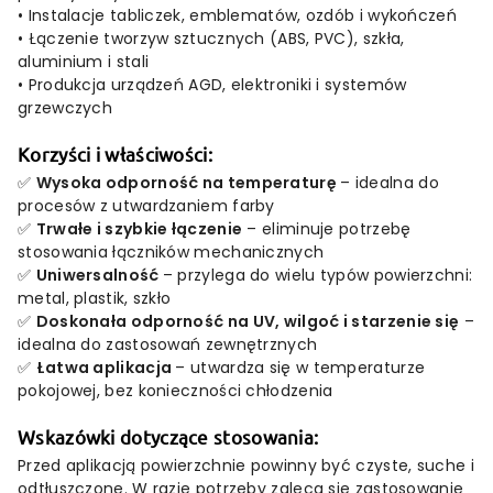
•
Instalacje
tabliczek,
emblematów,
ozdób
i
wykończeń
•
Łączenie
tworzyw
sztucznych (
ABS,
PVC),
szkła,
aluminium
i
stali
•
Produkcja
urządzeń
AGD,
elektroniki
i
systemów
grzewczych
Korzyści
i
właściwości:
✅
Wysoka
odporność
na
temperaturę
–
idealna
do
procesów
z
utwardzaniem
farby
✅
Trwałe
i
szybkie
łączenie
–
eliminuje
potrzebę
stosowania
łączników
mechanicznych
✅
Uniwersalność
–
przylega
do
wielu
typów
powierzchni:
metal,
plastik,
szkło
✅
Doskonała
odporność
na
UV,
wilgoć
i
starzenie
się
–
idealna
do
zastosowań
zewnętrznych
✅
Łatwa
aplikacja
–
utwardza
się
w
temperaturze
pokojowej,
bez
konieczności
chłodzenia
Wskazówki
dotyczące
stosowania:
Przed
aplikacją
powierzchnie
powinny
być
czyste,
suche
i
odtłuszczone.
W
razie
potrzeby
zaleca
się
zastosowanie