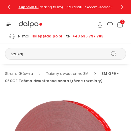
Przejdź Do
Zaprojektuj
własną taśmę - 5% rabatu z kodem
kreator5!
Treści
0
e-mail:
sklep@dalpo.pl
tel:
+48 535 797 783
Szukaj
Strona Główna
Taśmy dwustronne 3M
3M GPH-
060GF Taśma dwustronna szara (różne rozmiary)
Pomiń, Aby
Przejść Do
Informacji
O
Produkcie