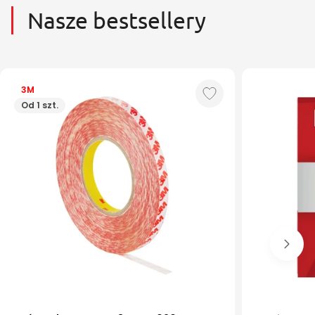
Nasze bestsellery
3M
Od 1 szt.
6 mm
9 mm
210x297 m
12 mm