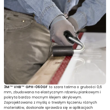
3M™
VHB™
GPH-
060GF
to
szara
taśma
o
grubości
0,6
mm,
zbudowana
na
elastycznym
rdzeniu
piankowym
i
pokryta
bardzo
mocnym
klejem
akrylowym.
Zaprojektowana
z
myślą
o
trwałym
łączeniu
różnych
materiałów,
doskonale
sprawdza
się
w
aplikacjach