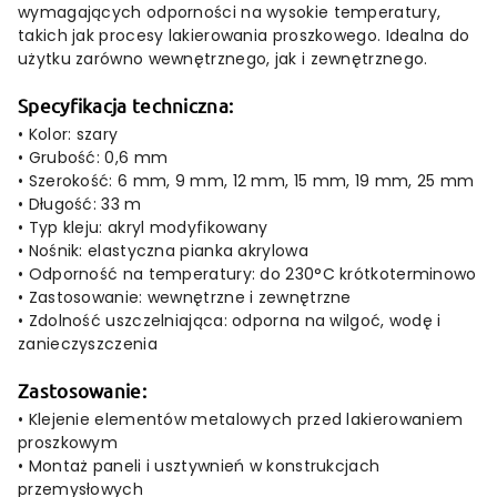
wymagających
odporności
na
wysokie
temperatury,
takich
jak
procesy
lakierowania
proszkowego.
Idealna
do
użytku
zarówno
wewnętrznego,
jak
i
zewnętrznego.
Specyfikacja
techniczna:
•
Kolor:
szary
•
Grubość:
0,6
mm
•
Szerokość:
6
mm,
9
mm,
12
mm,
15
mm,
19
mm,
25
mm
•
Długość:
33
m
•
Typ
kleju:
akryl
modyfikowany
•
Nośnik:
elastyczna
pianka
akrylowa
•
Odporność
na
temperatury:
do
230°
C
krótkoterminowo
•
Zastosowanie:
wewnętrzne
i
zewnętrzne
•
Zdolność
uszczelniająca:
odporna
na
wilgoć,
wodę
i
zanieczyszczenia
Zastosowanie:
•
Klejenie
elementów
metalowych
przed
lakierowaniem
proszkowym
•
Montaż
paneli
i
usztywnień
w
konstrukcjach
przemysłowych