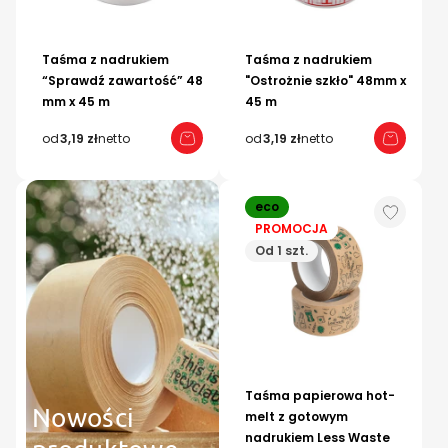
Taśma z nadrukiem
Taśma z nadrukiem
“Sprawdź zawartość” 48
"Ostrożnie szkło" 48mm x
mm x 45 m
45 m
od
3,19 zł
netto
od
3,19 zł
netto
eco
PROMOCJA
Od 1 szt.
Taśma papierowa hot-
Nowości
melt z gotowym
nadrukiem Less Waste