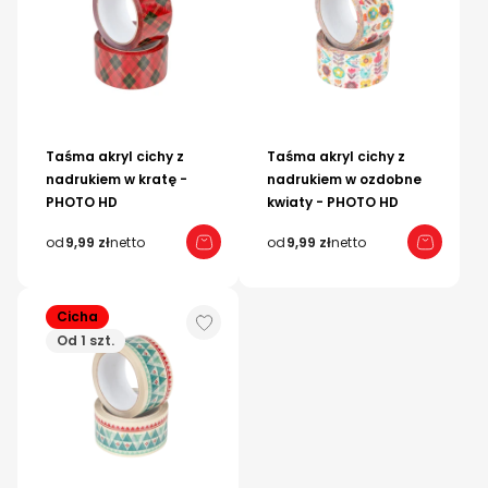
Taśma akryl cichy z
Taśma akryl cichy z
nadrukiem w kratę -
nadrukiem w ozdobne
PHOTO HD
kwiaty - PHOTO HD
od
9,99 zł
netto
od
9,99 zł
netto
Cicha
Od 1 szt.