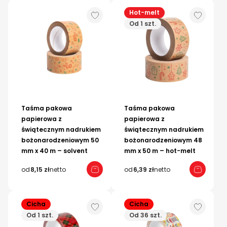
Hot-melt
Od 1 szt.
Taśma pakowa
Taśma pakowa
papierowa z
papierowa z
świątecznym nadrukiem
świątecznym nadrukiem
bożonarodzeniowym 50
bożonarodzeniowym 48
mm x 40 m – solvent
mm x 50 m – hot-melt
od
8,15 zł
netto
od
6,39 zł
netto
Cicha
Cicha
Od 1 szt.
Od 36 szt.