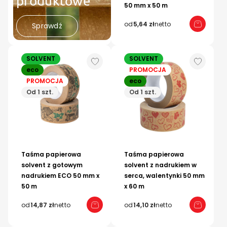
produktowe
50 mm x 50 m
od
5,64 zł
netto
Sprawdź
SOLVENT
SOLVENT
eco
PROMOCJA
PROMOCJA
eco
Od 1 szt.
Od 1 szt.
Taśma papierowa
Taśma papierowa
solvent z gotowym
solvent z nadrukiem w
nadrukiem ECO 50 mm x
serca, walentynki 50 mm
50 m
x 60 m
od
14,87 zł
netto
od
14,10 zł
netto