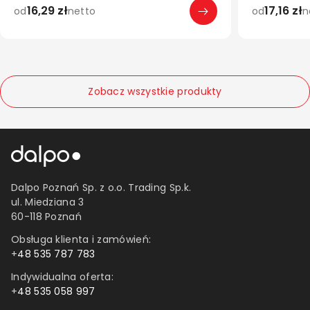
38 mm
16,29 zł
17,16 zł
od
netto
od
n
70x37 m
50 mm
52,5x29,7 
100 mm
105x37 m
50 m
70x25,4 m
0.2 mm
105x48 m
Zobacz wszystkie produkty
Dalpo Poznań Sp. z o.o. Trading Sp.k.
ul. Miedziana 3
60-118 Poznań
Obsługa klienta i zamówień:
+
48 535 787 783
Indywidualna oferta:
+
48 535 058 997