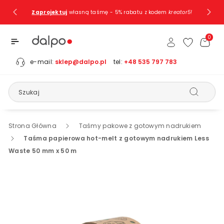
Przejdź Do
Zaprojektuj
własną taśmę - 5% rabatu z kodem
kreator5!
Treści
0
e-mail:
sklep@dalpo.pl
tel:
+48 535 797 783
Szukaj
Strona Główna
Taśmy pakowe z gotowym nadrukiem
Taśma papierowa hot-melt z gotowym nadrukiem Less
Waste 50 mm x 50 m
Pomiń, Aby
Przejść Do
Informacji
O
Produkcie