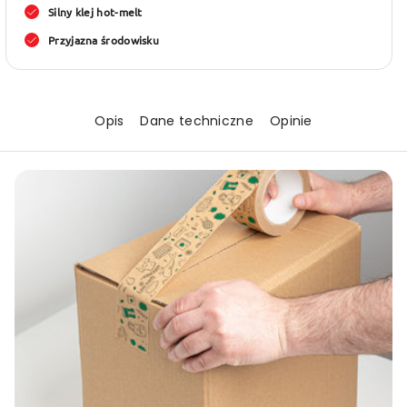
Silny klej hot-melt
Less
Less
Waste
Waste
Przyjazna środowisku
50
50
mm
mm
x
x
Opis
Dane techniczne
Opinie
50
50
m
m