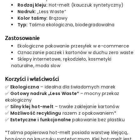
Rodzaj kleju:
Hot-melt (kauczuk syntetyczny)
Nadruk:
„Less Waste”
Kolor taśmy:
Brązowy
Typ:
Taśma ekologiczna, biodegradowalna
Zastosowanie
Ekologiczne pakowanie przesyłek w e-commerce
Oznaczanie paczek i kartonów w duchu zero waste
Sklepy internetowe, rękodzieło, kosmetyki
naturalne, moda slow
Korzyści i właściwości
✅
Ekologiczna
– idealna dla świadomych marek
✅
Gotowy nadruk „Less Waste”
– mocny przekaz
ekologiczny
✅
Silny klej hot-melt
– trwałe zaklejanie kartonów
✅
Możliwość recyklingu
razem z opakowaniem*
✅
Estetyczne i funkcjonalne
pakowanie bez plastiku
*Taśma papierowa hot-melt posiada warstwę klejącą,
bazującą na kauczuku syntetycznym. Klej hot-melt jest