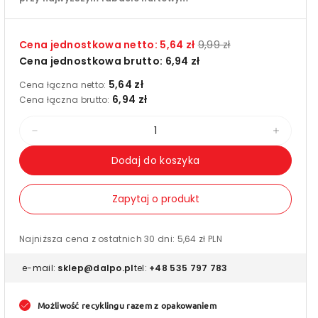
Cena jednostkowa netto:
5,64 zł
9,99 zł
Cena jednostkowa brutto:
6,94 zł
5,64 zł
Cena łączna netto:
6,94 zł
Cena łączna brutto:
Zmniejsz
Zwięks
ilość
ilość
Dodaj do koszyka
dla
dla
Taśma
Taśm
Zapytaj o produkt
papierowa
papie
hot-
hot-
Najniższa cena z ostatnich 30 dni:
5,64 zł PLN
melt
melt
e-mail:
sklep@dalpo.pl
tel:
+48 535 797 783
z
z
gotowym
goto
Możliwość recyklingu razem z opakowaniem
nadrukiem
nadru