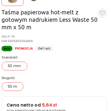
Taśma papierowa hot-melt z
gotowym nadrukiem Less Waste 50
mm x 50 m
SKU:
P-75
EAN:
5905833094866
eco
PROMOCJA
Od 1 szt.
Szerokość:
50 mm
Długość:
50 m
Cena netto od
5,64 zł
przy najwyższym rabacie hurtowym