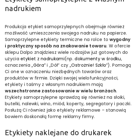
nadrukiem
Produkcja etykiet samoprzylepnych obejmuje również
możliwość umieszczenia swojego nadruku na papierze.
Samoprzylepne etykiety termiczne na rolce to
wygodny
i praktyczny sposób na znakowanie towaru
. W ofercie
sklepu Dalpo znajdziesz wiele rodzajów już gotowych do
użycia
etykiet z nadrukami
(np.
dokumenty w środku
,
oznaczenia
„Góra”
i „Dół” czy
„Ostrożnie! Szkło”
). Pomogą
Ci one w oznaczeniu niezbędnych towarów oraz
produktów w firmie. Dzięki swojej wielofunkcyjności,
etykiety i taśmy z własnym nadrukiem mają
wszechstronne zastosowanie w wielu branżach
.
Etykiety samoprzylepne sprawdzą się również na słoiki,
butelki, nalewki, wino, miód, koperty, segregatory i paczki.
Posłużą Ci również jako etykiety reklamowe – stanowią
bowiem doskonałą formę reklamy firmy.
Etykiety naklejane do drukarek