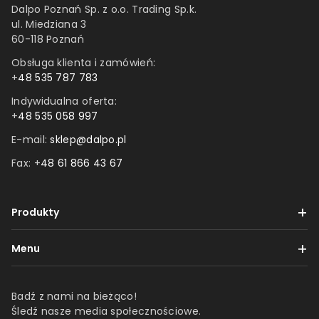
Dalpo Poznań Sp. z o.o. Trading Sp.k.
ul. Miedziana 3
60-118 Poznań
Obsługa klienta i zamówień:
+
48 535 787 783
Indywidualna oferta:
+
48 535 058 997
E-mail:
sklep@dalpo.pl
Fax: +
48 61 866 43 67
Produkty
Taśmy
Menu
Etykiety
Dostawa i płatności
Folie
Badź z nami na bieżąco!
Reklamacje i zwroty
Śledź nasze media społecznościowe.