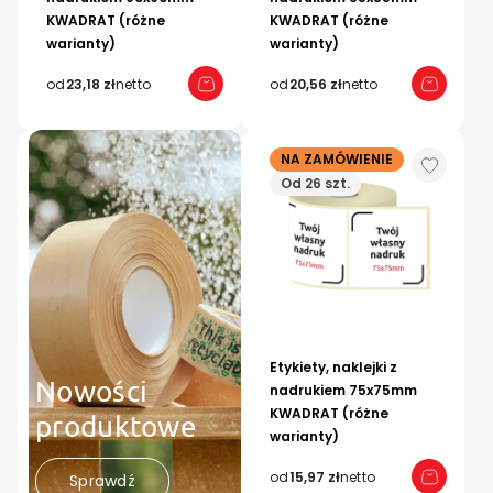
KWADRAT (różne
KWADRAT (różne
warianty)
warianty)
od
23,18 zł
netto
od
20,56 zł
netto
NA ZAMÓWIENIE
Od 26 szt.
Etykiety, naklejki z
Nowości
nadrukiem 75x75mm
KWADRAT (różne
produktowe
warianty)
od
15,97 zł
netto
Sprawdź