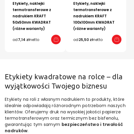
Etykiety, naklejki
Etykiety, naklejki
termotransferowe z
termotransferowe z
nadrukiem KRAFT
nadrukiem KRAFT
50x50mm KWADRAT
100x100mm KWADRAT
(różne warianty)
(różne warianty)
od
7,14 zł
netto
od
25,50 zł
netto
Etykiety kwadratowe na rolce – dla
wyjątkowości Twojego biznesu
Etykiety na roli z własnym nadrukiem to produkty, które
idealnie odpowiadają różnorodnym potrzebom naszych
klientów. Oferujemy druk na wysokiej jakości papierze
termotransferowym oraz termicznym bez bisfenolu,
gwarantując tym samym
bezpieczeństwo i trwałość
nadruków
.