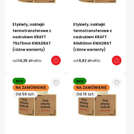
Etykiety, naklejki
Etykiety, naklejki
termotransferowe z
termotransferowe z
nadrukiem KRAFT
nadrukiem KRAFT
75x75mm KWADRAT
60x60mm KWADRAT
(różne warianty)
(różne warianty)
od
14,25 zł
netto
od
9,82 zł
netto
eco
eco
NA ZAMÓWIENIE
NA ZAMÓWIENIE
Od 56 szt.
Od 15 szt.