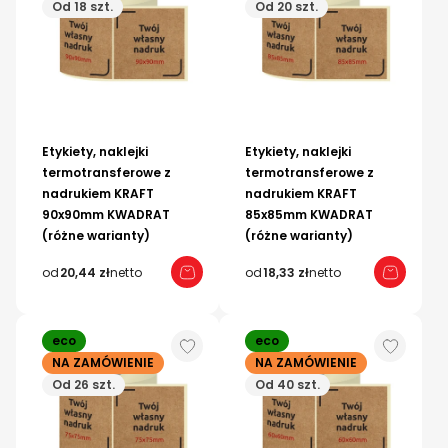
Od 18 szt.
Od 20 szt.
Etykiety, naklejki
Etykiety, naklejki
termotransferowe z
termotransferowe z
nadrukiem KRAFT
nadrukiem KRAFT
90x90mm KWADRAT
85x85mm KWADRAT
(różne warianty)
(różne warianty)
od
20,44 zł
netto
od
18,33 zł
netto
eco
eco
NA ZAMÓWIENIE
NA ZAMÓWIENIE
Od 26 szt.
Od 40 szt.