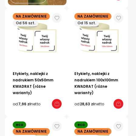
NA ZAMÓWIENIE
NA ZAMÓWIENIE
Od 56 szt.
Od 15 szt.
Etykiety, naklejki z
Etykiety, naklejki z
nadrukiem 50x50mm
nadrukiem 100x100mm
KWADRAT (różne
KWADRAT (różne
warianty)
warianty)
od
7,96 zł
netto
od
28,63 zł
netto
eco
eco
NA ZAMÓWIENIE
NA ZAMÓWIENIE