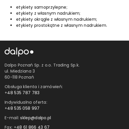
etykiety samoprzylepne
;
etykiety z własnym nadrukiem
;
etykiety okrągłe z własnym nadrukiem
;
etykiety prostokątne z własnym nadrukiem
.
Dalpo Poznań Sp. z o.o. Trading Sp.k.
ul. Miedziana 3
60-118 Poznań
Obsługa klienta i zamówień:
+
48 535 787 783
Indywidualna oferta:
+
48 535 058 997
E-mail:
sklep@dalpo.pl
Fax: +
48 61 866 43 67