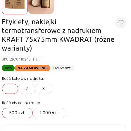
Etykiety, naklejki
termotransferowe z nadrukiem
KRAFT 75x75mm KWADRAT (różne
warianty)
SKU:
E2C0410243-1-1-1-1
eco
NA ZAMÓWIENIE
Od 52 szt.
Ilość kolorów nadruku:
1
2
3
Ilość etykiet na rolce:
500 szt.
1 000 szt.