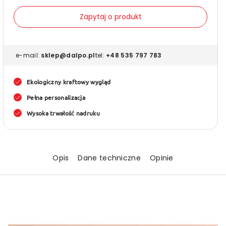
dla
dla
Etykiety,
Etykiet
Zapytaj o produkt
naklejki
naklejk
termotransferowe
termo
z
z
e-mail:
sklep@dalpo.pl
tel:
+48 535 797 783
nadrukiem
nadru
KRAFT
KRAFT
Ekologiczny kraftowy wygląd
75x75mm
75x7
Pełna personalizacja
KWADRAT
KWAD
Wysoka trwałość nadruku
(różne
(różne
warianty)
warian
Opis
Dane techniczne
Opinie