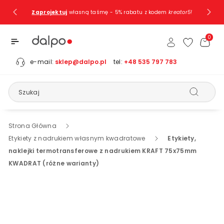
Przejdź Do
Zaprojektuj
własną taśmę - 5% rabatu z kodem
kreator5!
Treści
0
e-mail:
sklep@dalpo.pl
tel:
+48 535 797 783
Szukaj
Strona Główna
Etykiety z nadrukiem własnym kwadratowe
Etykiety,
naklejki termotransferowe z nadrukiem KRAFT 75x75mm
KWADRAT (różne warianty)
Pomiń, Aby
Przejść Do
Informacji
O
Produkcie