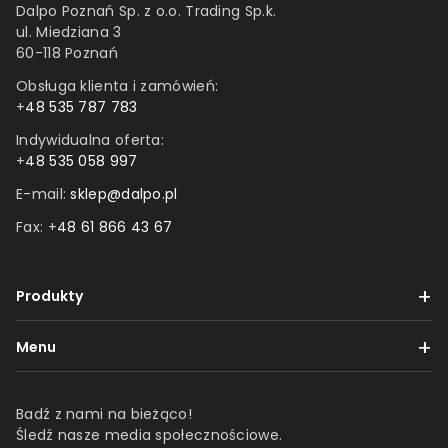
Dalpo Poznań Sp. z o.o. Trading Sp.k.
ul. Miedziana 3
60-118 Poznań
Obsługa klienta i zamówień:
+
48 535 787 783
Indywidualna oferta:
+
48 535 058 997
E-mail:
sklep@dalpo.pl
Fax: +
48 61 866 43 67
Produkty
Taśmy
Menu
Etykiety
Dostawa i płatności
Folie
Badź z nami na bieżąco!
Reklamacje i zwroty
Śledź nasze media społecznościowe.