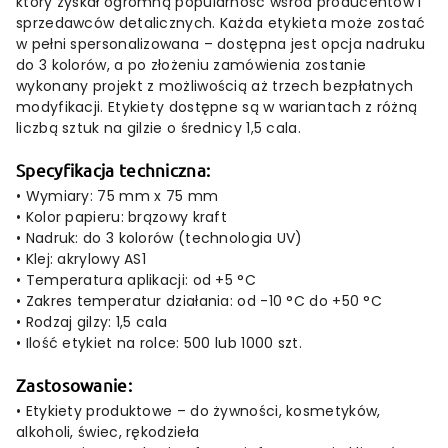
który
zyskał
ogromną
popularność
wśród
producentów
i
sprzedawców
detalicznych.
Każda
etykieta
może
zostać
w
pełni
spersonalizowana –
dostępna
jest
opcja
nadruku
do
3
kolorów,
a
po
złożeniu
zamówienia
zostanie
wykonany
projekt
z
możliwością
aż
trzech
bezpłatnych
modyfikacji.
Etykiety
dostępne
są
w
wariantach
z
różną
liczbą
sztuk
na
gilzie
o
średnicy
1,5
cala.
Specyfikacja
techniczna:
•
Wymiary: 75
mm
x 75
mm
•
Kolor
papieru:
brązowy
kraft
•
Nadruk:
do
3
kolorów (
technologia
UV)
•
Klej:
akrylowy
AS1
•
Temperatura
aplikacji:
od +
5 °
C
•
Zakres
temperatur
działania:
od -
10 °
C
do +
50 °
C
•
Rodzaj
gilzy:
1,5
cala
•
Ilość
etykiet
na
rolce:
500
lub
1000
szt.
Zastosowanie:
•
Etykiety
produktowe –
do
żywności,
kosmetyków,
alkoholi,
świec,
rękodzieła