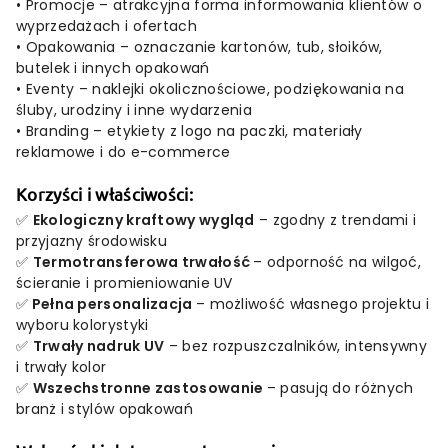
•
Promocje –
atrakcyjna
forma
informowania
klientów
o
wyprzedażach
i
ofertach
•
Opakowania –
oznaczanie
kartonów,
tub,
słoików,
butelek
i
innych
opakowań
•
Eventy –
naklejki
okolicznościowe,
podziękowania
na
śluby,
urodziny
i
inne
wydarzenia
•
Branding –
etykiety
z
logo
na
paczki,
materiały
reklamowe
i
do
e-
commerce
Korzyści
i
właściwości:
✅
Ekologiczny
kraftowy
wygląd
–
zgodny
z
trendami
i
przyjazny
środowisku
✅
Termotransferowa
trwałość
–
odporność
na
wilgoć,
ścieranie
i
promieniowanie
UV
✅
Pełna
personalizacja
–
możliwość
własnego
projektu
i
wyboru
kolorystyki
✅
Trwały
nadruk
UV
–
bez
rozpuszczalników,
intensywny
i
trwały
kolor
✅
Wszechstronne
zastosowanie
–
pasują
do
różnych
branż
i
stylów
opakowań