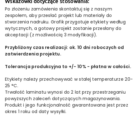
Wskazówki
dotyczące
stosowania:
Po
złożeniu
zamówienia
skontaktuj
się
z
naszym
zespołem,
aby
przesłać
projekt
lub
materiały
do
stworzenia
nadruku. G
rafik
przygotuje
etykiety
według
wytycznych,
a
gotowy
projekt
zostanie
przesłany
do
akceptacji (
z
możliwością
3
modyfikacji).
Przybliżony czas realizacji:
ok.
10
dni
roboczych
od
zatwierdzenia
projektu.
Tolerancja
produkcyjna
to +/-
10% - płatna w całości.
Etykiety należy przechowywać w stałej temperaturze 20-
25 °C.
Trwałość laminatu wynosi do 2 lat przy przestrzeganiu
powyższych zaleceń dotyczących magazynowania.
Produkt i jego funkcjonalność gwarantowana jest przez
okres 1 roku od daty wysyłki.