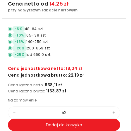
Cena netto od
14,25 zł
przy najwyższym rabacie hurtowym
-
5
%
48
-
64
szt.
-
10
%
65
-
139
szt.
-
15
%
140
-
259
szt.
-
20
%
260
-
659
szt.
-
25
%
od
660.0
szt.
Cena jednostkowa netto:
18,04 zł
Cena jednostkowa brutto:
22,19 zł
938,11 zł
Cena łączna netto:
1153,87 zł
Cena łączna brutto:
Na zamówienie
Zmniejsz
Zwięks
ilość
ilość
Dodaj do koszyka