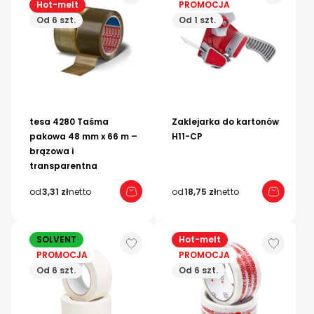
Hot-melt
PROMOCJA
Od 6 szt.
Od 1 szt.
tesa 4280 Taśma
Zaklejarka do kartonów
pakowa 48 mm x 66 m –
H11-CP
brązowa i
transparentna
od
3,31 zł
netto
od
18,75 zł
netto
SOLVENT
Hot-melt
PROMOCJA
PROMOCJA
Od 6 szt.
Od 6 szt.