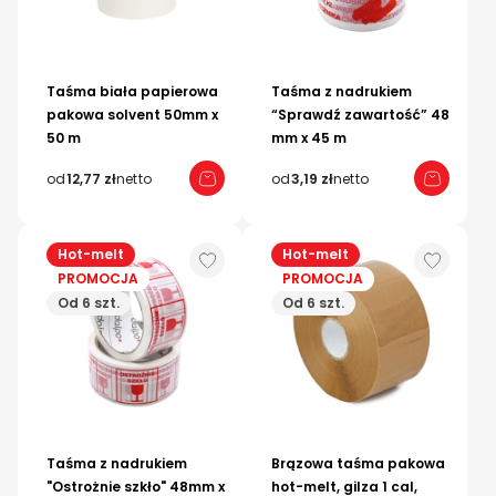
Taśma biała papierowa
Taśma z nadrukiem
pakowa solvent 50mm x
“Sprawdź zawartość” 48
50 m
mm x 45 m
od
12,77 zł
netto
od
3,19 zł
netto
Hot-melt
Hot-melt
PROMOCJA
PROMOCJA
Od 6 szt.
Od 6 szt.
Taśma z nadrukiem
Brązowa taśma pakowa
"Ostrożnie szkło" 48mm x
hot-melt, gilza 1 cal,