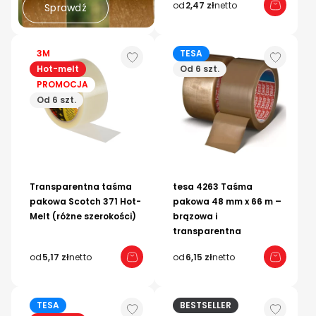
od
2,47 zł
netto
Sprawdź
3M
TESA
Hot-melt
Od 6 szt.
PROMOCJA
Od 6 szt.
Transparentna taśma
tesa 4263 Taśma
pakowa Scotch 371 Hot-
pakowa 48 mm x 66 m –
Melt (różne szerokości)
brązowa i
transparentna
od
5,17 zł
netto
od
6,15 zł
netto
TESA
BESTSELLER