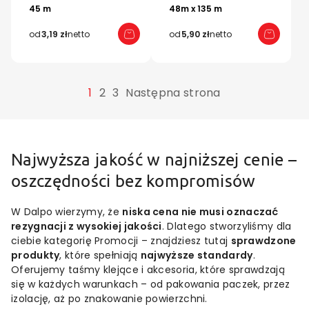
45 m
48m x 135 m
od
3,19 zł
netto
od
5,90 zł
netto
1
2
3
Następna strona
Najwyższa jakość w najniższej cenie –
oszczędności bez kompromisów
W Dalpo wierzymy, że
niska cena nie musi oznaczać
rezygnacji z wysokiej jakości
. Dlatego stworzyliśmy dla
ciebie kategorię Promocji – znajdziesz tutaj
sprawdzone
produkty
, które spełniają
najwyższe standardy
.
Oferujemy taśmy klejące i akcesoria, które sprawdzają
się w każdych warunkach – od pakowania paczek, przez
izolację, aż po znakowanie powierzchni.