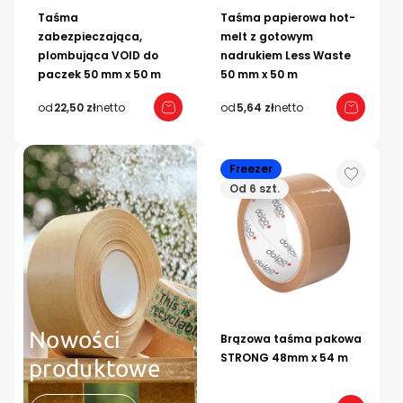
Taśma
Taśma papierowa hot-
zabezpieczająca,
melt z gotowym
plombująca VOID do
nadrukiem Less Waste
paczek 50 mm x 50 m
50 mm x 50 m
od
22,50 zł
netto
od
5,64 zł
netto
Freezer
Od 6 szt.
Nowości
Brązowa taśma pakowa
STRONG 48mm x 54 m
produktowe