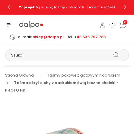
Przejdź Do
Zaprojektuj
własną taśmę - 5% rabatu z kodem
kreator5!
Treści
0
e-mail:
sklep@dalpo.pl
tel:
+48 535 797 783
Szukaj
Strona Główna
Taśmy pakowe z gotowym nadrukiem
Taśma akryl cichy z nadrukiem świąteczne choinki -
PHOTO HD
Pomiń, Aby
Przejść Do
Informacji
O
Produkcie