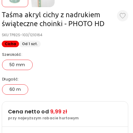
Taśma akryl cichy z nadrukiem
świąteczne choinki - PHOTO HD
SKU:
TP82S-103/1210164
Cicha
Od 1 szt.
Szerokość:
50 mm
Długość:
60 m
Cena netto od
9,99 zł
przy najwyższym rabacie hurtowym