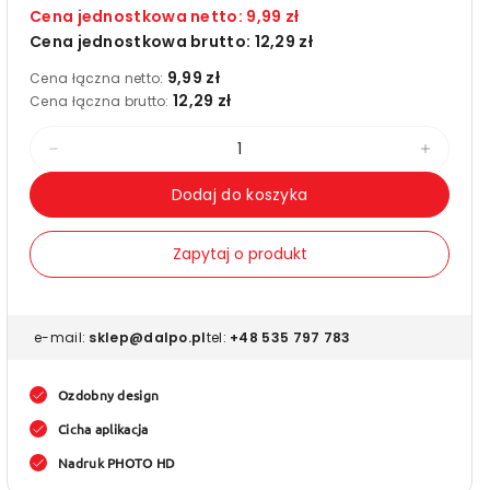
Cena jednostkowa netto:
9,99 zł
Cena jednostkowa brutto:
12,29 zł
9,99 zł
Cena łączna netto:
12,29 zł
Cena łączna brutto:
Zmniejsz
Zwięks
ilość
ilość
Dodaj do koszyka
dla
dla
Taśma
Taśm
Zapytaj o produkt
akryl
akryl
cichy
cichy
z
z
e-mail:
sklep@dalpo.pl
tel:
+48 535 797 783
nadrukiem
nadru
świąteczne
świąt
Ozdobny design
choinki
choink
Cicha aplikacja
-
-
Nadruk PHOTO HD
PHOTO
PHOT