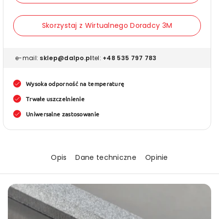
GPH-
GPH-
160GF
160GF
Skorzystaj z Wirtualnego Doradcy 3M
Taśma
Taśm
dwustronna
dwust
szara
szara
e-mail:
sklep@dalpo.pl
tel:
+48 535 797 783
(różne
(różne
rozmiary)
rozmia
Wysoka odporność na temperaturę
Trwałe uszczelnienie
Uniwersalne zastosowanie
Opis
Dane techniczne
Opinie