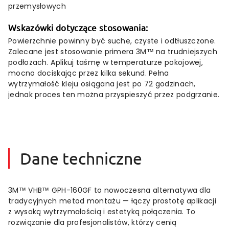
przemysłowych
Wskazówki
dotyczące
stosowania:
Powierzchnie
powinny
być
suche,
czyste
i
odtłuszczone.
Zalecane
jest
stosowanie
primera
3M™
na
trudniejszych
podłożach.
Aplikuj
taśmę
w
temperaturze
pokojowej,
mocno
dociskając
przez
kilka
sekund.
Pełna
wytrzymałość
kleju
osiągana
jest
po
72
godzinach,
jednak
proces
ten
można
przyspieszyć
przez
podgrzanie.
Dane techniczne
3M™ VHB™ GPH-160GF to nowoczesna alternatywa dla
tradycyjnych metod montażu — łączy prostotę aplikacji
z wysoką wytrzymałością i estetyką połączenia. To
rozwiązanie dla profesjonalistów, którzy cenią