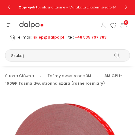
Przejdź Do
Zaprojektuj
własną taśmę - 5% rabatu z kodem
kreator5!
Treści
0
e-mail:
sklep@dalpo.pl
tel:
+48 535 797 783
Szukaj
Strona Główna
Taśmy dwustronne 3M
3M GPH-
160GF Taśma dwustronna szara (różne rozmiary)
Pomiń, Aby
Przejść Do
Informacji
O
Produkcie