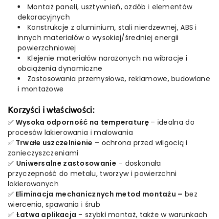
Montaż
paneli,
usztywnień,
ozdób
i
elementów
dekoracyjnych
Konstrukcje
z
aluminium,
stali
nierdzewnej,
ABS
i
innych
materiałów
o
wysokiej/
średniej
energii
powierzchniowej
Klejenie
materiałów
narażonych
na
wibracje
i
obciążenia
dynamiczne
Zastosowania
przemysłowe,
reklamowe,
budowlane
i
montażowe
Korzyści
i
właściwości:
✅
Wysoka
odporność
na
temperaturę
–
idealna
do
procesów
lakierowania
i
malowania
✅
Trwałe
uszczelnienie –
ochrona
przed
wilgocią
i
zanieczyszczeniami
✅
Uniwersalne
zastosowanie
–
doskonała
przyczepność
do
metalu,
tworzyw
i
powierzchni
lakierowanych
✅
Eliminacja
mechanicznych
metod
montażu –
bez
wiercenia,
spawania
i
śrub
✅
Łatwa
aplikacja
–
szybki
montaż,
także
w
warunkach