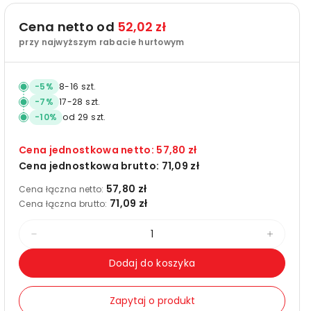
Cena netto od
52,02 zł
przy najwyższym rabacie hurtowym
-
5
%
8
-
16
szt.
-
7
%
17
-
28
szt.
-
10
%
od
29
szt.
Cena jednostkowa netto:
57,80 zł
Cena jednostkowa brutto:
71,09 zł
57,80 zł
Cena łączna netto:
71,09 zł
Cena łączna brutto:
Zmniejsz
Zwięks
ilość
ilość
Dodaj do koszyka
dla
dla
3M
3M
Zapytaj o produkt