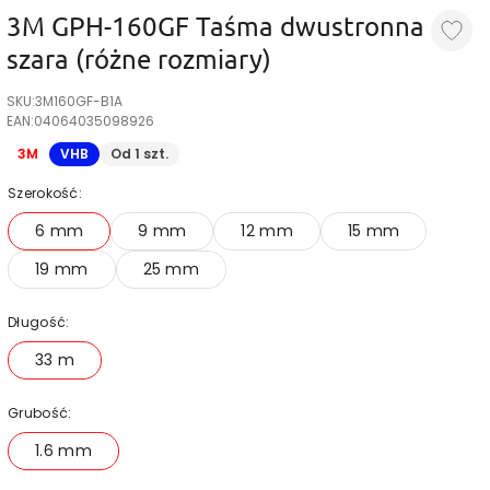
3M GPH-160GF Taśma dwustronna
szara (różne rozmiary)
SKU:
3M160GF-B1A
EAN:
04064035098926
3M
VHB
Od 1 szt.
Szerokość:
6 mm
9 mm
12 mm
15 mm
19 mm
25 mm
Długość:
33 m
Grubość:
1.6 mm