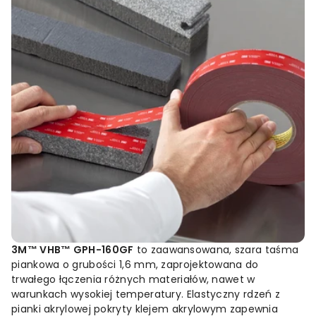
3M™
VHB™
GPH-
160GF
to
zaawansowana,
szara
taśma
piankowa
o
grubości
1,6
mm,
zaprojektowana
do
trwałego
łączenia
różnych
materiałów,
nawet
w
warunkach
wysokiej
temperatury.
Elastyczny
rdzeń
z
pianki
akrylowej
pokryty
klejem
akrylowym
zapewnia