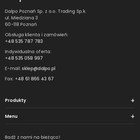
Dalpo Poznań Sp. z o.o. Trading Sp.k.
ul. Miedziana 3
60-118 Poznań
Obsługa klienta i zamówień:
+
48 535 787 783
Indywidualna oferta:
+
48 535 058 997
E-mail:
sklep@dalpo.pl
Fax: +
48 61 866 43 67
Produkty
Taśmy
Menu
Etykiety
Dostawa i płatności
Folie
Badź z nami na bieżąco!
Reklamacje i zwroty