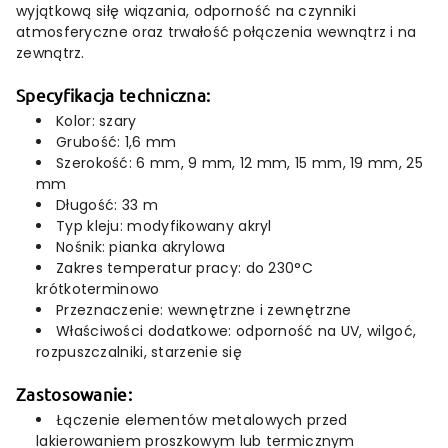
wyjątkową
siłę
wiązania,
odporność
na
czynniki
atmosferyczne
oraz
trwałość
połączenia
wewnątrz
i
na
zewnątrz.
Specyfikacja
techniczna:
Kolor:
szary
Grubość:
1,6
mm
Szerokość:
6
mm,
9
mm,
12
mm,
15
mm,
19
mm,
25
mm
Długość:
33
m
Typ
kleju:
modyfikowany
akryl
Nośnik:
pianka
akrylowa
Zakres
temperatur
pracy:
do
230°
C
krótkoterminowo
Przeznaczenie:
wewnętrzne
i
zewnętrzne
Właściwości
dodatkowe:
odporność
na
UV,
wilgoć,
rozpuszczalniki,
starzenie
się
Zastosowanie:
Łączenie
elementów
metalowych
przed
lakierowaniem
proszkowym
lub
termicznym