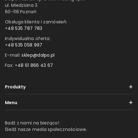
ul. Miedziana 3
60-118 Poznań
Obsługa klienta i zamówień:
+
48 535 787 783
Indywidualna oferta:
+
48 535 058 997
E-mail:
sklep@dalpo.pl
Fax: +
48 61 866 43 67
Produkty
Taśmy
Menu
Etykiety
Dostawa i płatności
Folie
Badź z nami na bieżąco!
Reklamacje i zwroty
Śledź nasze media społecznościowe.
Produkty z nadrukiem
Regulamin