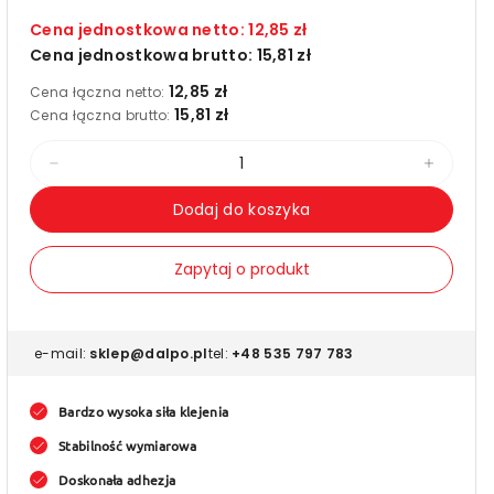
Cena jednostkowa netto:
12,85 zł
Cena jednostkowa brutto:
15,81 zł
12,85 zł
Cena łączna netto:
15,81 zł
Cena łączna brutto:
Zmniejsz
Zwięks
ilość
ilość
Dodaj do koszyka
dla
dla
Nośnik
Nośnik
Zapytaj o produkt
kleju
kleju
(różne
(różne
rozmiary)
rozmia
e-mail:
sklep@dalpo.pl
tel:
+48 535 797 783
Bardzo wysoka siła klejenia
Stabilność wymiarowa
Doskonała adhezja