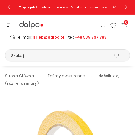
Przejdź Do
Zaprojektuj
własną taśmę - 5% rabatu z kodem
kreator5!
Treści
0
e-mail:
sklep@dalpo.pl
tel:
+48 535 797 783
Szukaj
Strona Główna
Taśmy dwustronne
Nośnik kleju
(różne rozmiary)
Pomiń, Aby
Przejść Do
Informacji
O
Produkcie