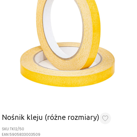
Nośnik kleju (różne rozmiary)
SKU:
TK12/50
EAN:
5905833003509