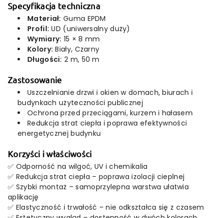
Specyfikacja techniczna
Materiał:
Guma EPDM
Profil:
UD (uniwersalny duży)
Wymiary:
15 × 8 mm
Kolory:
Biały, Czarny
Długości:
2 m, 50 m
Zastosowanie
Uszczelnianie drzwi i okien w domach, biurach i
budynkach użyteczności publicznej
Ochrona przed przeciągami, kurzem i hałasem
Redukcja strat ciepła i poprawa efektywności
energetycznej budynku
Korzyści i właściwości
✅ Odporność na wilgoć, UV i chemikalia
✅ Redukcja strat ciepła – poprawa izolacji cieplnej
✅ Szybki montaż – samoprzylepna warstwa ułatwia
aplikację
✅ Elastyczność i trwałość – nie odkształca się z czasem
✅ Estetyczny wygląd – dostępność w dwóch kolorach