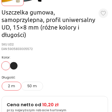
Uszczelka gumowa,
samoprzylepna, profil uniwersalny
UD, 15×8 mm (różne kolory i
długości)
SKU:
UD2
EAN:
5905833005572
Kolor:
Wariant wyprzedany lub niedostępny
Wariant wyprzedany lub niedostępny
Długość:
2 m
50 m
Cena netto od
10,20 zł
przy najwyższym rabacie hurtowym