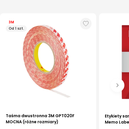
3M
Od 1 szt.
6 mm
9 mm
210x297 m
12 mm
210x148 m
Taśma dwustronna 3M GPT020F
Etykiety sa
15 mm
105x148 m
MOCNA (różne rozmiary)
Memo Label
19 mm
105x74 m