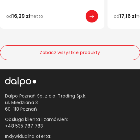
25 mm
70x42,3 m
30 mm
38x21,2 m
38 mm
16,29 zł
17,16 zł
od
netto
od
n
70x37 m
50 mm
52,5x29,7 
100 mm
105x37 m
50 m
70x25,4 m
0.2 mm
105x48 m
Zobacz wszystkie produkty
Dalpo Poznań Sp. z o.o. Trading Sp.k.
ul. Miedziana 3
60-118 Poznań
Obsługa klienta i zamówień:
+
48 535 787 783
Indywidualna oferta: