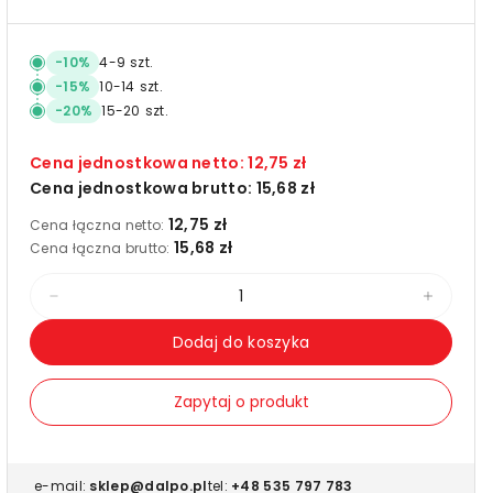
-
10
%
4
-
9
szt.
-
15
%
10
-
14
szt.
-
20
%
15
-
20
szt.
Cena jednostkowa netto:
12,75 zł
Cena jednostkowa brutto:
15,68 zł
12,75 zł
Cena łączna netto:
15,68 zł
Cena łączna brutto:
Zmniejsz
Zwięks
ilość
ilość
Dodaj do koszyka
dla
dla
Uszczelka
Uszcze
Zapytaj o produkt
gumowa,
gumow
samoprzylepna,
samop
profil
profil
e-mail:
sklep@dalpo.pl
tel:
+48 535 797 783