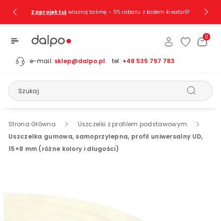
Przejdź Do
Zaprojektuj
własną taśmę - 5% rabatu z kodem
kreator5!
Treści
0
e-mail:
sklep@dalpo.pl
tel:
+48 535 797 783
Szukaj
Strona Główna
Uszczelki z profilem podstawowym
Uszczelka gumowa, samoprzylepna, profil uniwersalny UD,
15×8 mm (różne kolory i długości)
Pomiń, Aby
Przejść Do
Informacji
O
Produkcie