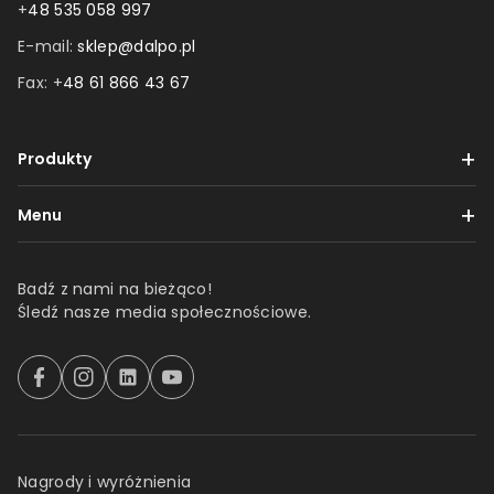
+
48 535 058 997
E-mail:
sklep@dalpo.pl
Fax: +
48 61 866 43 67
Produkty
Taśmy
Menu
Etykiety
Dostawa i płatności
Folie
Badź z nami na bieżąco!
Reklamacje i zwroty
Śledź nasze media społecznościowe.
Produkty z nadrukiem
Regulamin
Produkty 3M
Polityka prywatności
F
I
l
Y
a
n
i
o
Produkty tesa
O firmie
c
s
n
u
e
t
k
t
Uszczelki
Kontakt
b
a
e
u
Nagrody i wyróżnienia