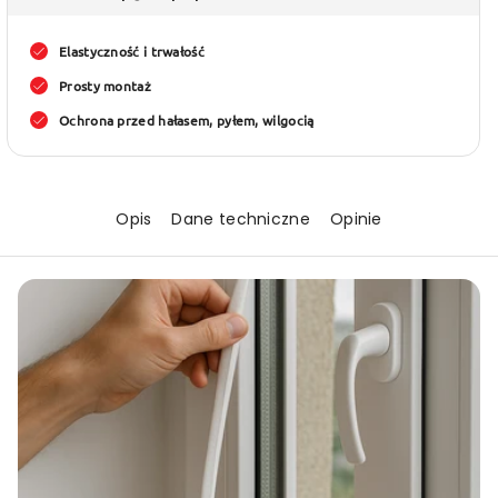
uniwersalny
uniwer
UD,
UD,
Elastyczność i trwałość
15×8
15×8
Prosty montaż
mm
mm
Ochrona przed hałasem, pyłem, wilgocią
(różne
(różne
kolory
kolory
i
i
Opis
Dane techniczne
Opinie
długości)
długoś