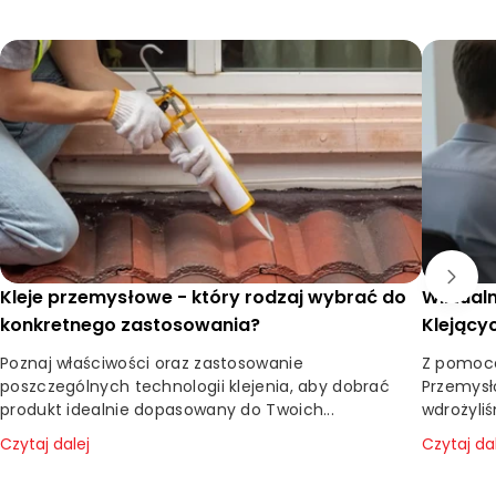
Kleje przemysłowe - który rodzaj wybrać do
Wirtual
konkretnego zastosowania?
Klejący
Dalpo
Poznaj właściwości oraz zastosowanie
Z pomocą
poszczególnych technologii klejenia, aby dobrać
Przemysł
produkt idealnie dopasowany do Twoich...
wdrożyliś
Czytaj dalej
Czytaj da