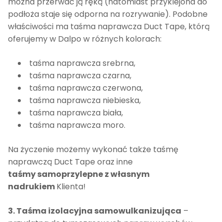
można przerwać ją ręką (natomiast przyklejona do
podłoża staje się odporna na rozrywanie). Podobne
właściwości ma taśma naprawcza Duct Tape, którą
oferujemy w Dalpo w różnych kolorach:
taśma naprawcza srebrna
,
taśma naprawcza czarna
,
taśma naprawcza czerwona
,
taśma naprawcza niebieska
,
taśma naprawcza biała
,
taśma naprawcza moro
.
Na życzenie możemy wykonać także taśmę
naprawczą Duct Tape oraz inne
taśmy samoprzylepne
z własnym
nadrukiem
Klienta!
3. Taśma izolacyjna samowulkanizująca
–