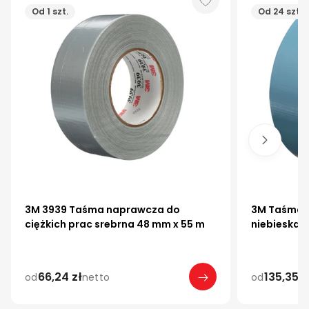
Od 1 szt.
Od 24 szt.
3M 3939 Taśma naprawcza do
3M Taśma 
ciężkich prac srebrna 48 mm x 55 m
niebieska 
Szerokość
48 mm
66,24 zł
135,35 z
od
netto
od
Szerokość
Długość
48 mm
50 m