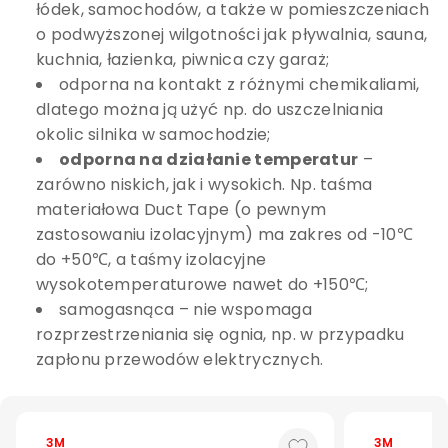
łódek, samochodów, a także w pomieszczeniach
o podwyższonej wilgotności jak pływalnia, sauna,
kuchnia, łazienka, piwnica czy garaż;
odporna na kontakt z różnymi chemikaliami,
dlatego można ją użyć np. do uszczelniania
okolic silnika w samochodzie;
odporna na działanie temperatur
–
zarówno niskich, jak i wysokich. Np. taśma
materiałowa Duct Tape (o pewnym
zastosowaniu izolacyjnym) ma zakres od -10℃
do +50℃, a taśmy izolacyjne
wysokotemperaturowe nawet do +150℃;
samogasnąca – nie wspomaga
rozprzestrzeniania się ognia, np. w przypadku
zapłonu przewodów elektrycznych.
3M
3M