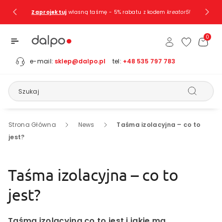
Przejdź Do
Zaprojektuj
własną taśmę - 5% rabatu z kodem
kreator5!
Treści
0
e-mail:
sklep@dalpo.pl
tel:
+48 535 797 783
Szukaj
Strona Główna
News
Taśma izolacyjna – co to
jest?
Taśma izolacyjna – co to
jest?
Taśma izolacyjna co to jest i jakie ma