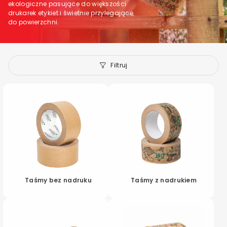
e
ekologiczne pasujące do większości
drukarek etykiet i świetnie przylegające
k
do powierzchni.
c
j
Filtruj
a
:
Taśmy bez nadruku
Taśmy z nadrukiem