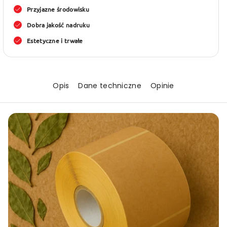
kraft
kraft
Przyjazne środowisku
80x100
80x100
Dobra jakość nadruku
(różne
(różne
Estetyczne i trwałe
warianty)
warian
Opis
Dane techniczne
Opinie