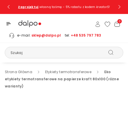
Przejdź Do
Zaprojektuj
własną taśmę - 5% rabatu z kodem
kreator5!
Treści
0
e-mail:
sklep@dalpo.pl
tel:
+48 535 797 783
Szukaj
Strona Główna
Etykiety termotransferowe
Eko
etykiety termotransferowe na papierze kraft 80x100 (różne
warianty)
Pomiń, Aby
Przejść Do
Informacji
O
Produkcie