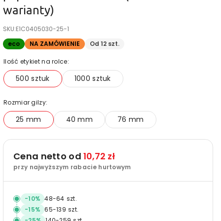
warianty)
SKU:
E1C0405030-25-1
eco
NA ZAMÓWIENIE
Od 12 szt.
Ilość etykiet na rolce:
500 sztuk
1000 sztuk
Rozmiar gilzy:
25 mm
40 mm
76 mm
Cena netto od
10,72 zł
przy najwyższym rabacie hurtowym
-
10
%
48
-
64
szt.
-
15
%
65
-
139
szt.
-
25
%
140
-
259
szt.