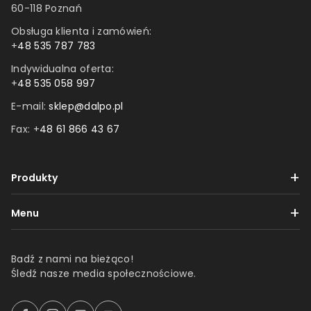
60-118 Poznań
Obsługa klienta i zamówień:
+
48 535 787 783
Indywidualna oferta:
+
48 535 058 997
E-mail:
sklep@dalpo.pl
Fax: +
48 61 866 43 67
Produkty
Taśmy
Menu
Etykiety
Dostawa i płatności
Folie
Badź z nami na bieżąco!
Reklamacje i zwroty
Śledź nasze media społecznościowe.
Produkty z nadrukiem
Regulamin
Produkty 3M