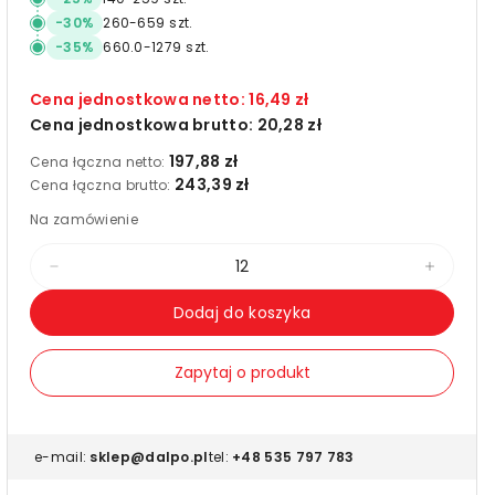
-
30
%
260
-
659
szt.
-
35
%
660.0
-
1279
szt.
Cena jednostkowa netto:
16,49 zł
Cena jednostkowa brutto:
20,28 zł
197,88 zł
Cena łączna netto:
243,39 zł
Cena łączna brutto:
Na zamówienie
Zmniejsz
Zwięks
ilość
ilość
Dodaj do koszyka
dla
dla
Eko
Eko
Zapytaj o produkt
etykiety
etykiet
termotransferowe
termo
na
na
e-mail:
sklep@dalpo.pl
tel:
+48 535 797 783
papierze
papier