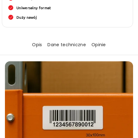
szt
szt
Uniwersalny format
CVC7
CVC7
Duży nawój
Opis
Dane techniczne
Opinie