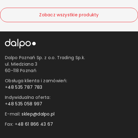
0.2 mm
105x48 m
Zobacz wszystkie produkty
Dalpo Poznań Sp. z o.o. Trading Sp.k.
ul. Miedziana 3
60-118 Poznań
Obsługa klienta i zamówień:
+
48 535 787 783
Indywidualna oferta:
+
48 535 058 997
E-mail:
sklep@dalpo.pl
Fax: +
48 61 866 43 67