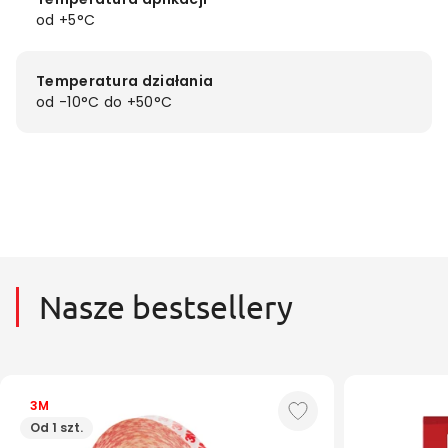
od +5°C
Temperatura działania
od -10°C do +50°C
Nasze bestsellery
3M
Od 1 szt.