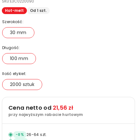
SKU:
E3C0220090
Hot-melt
Od 1 szt.
Szerokość:
30 mm
Długość:
100 mm
Ilość etykiet:
2000 sztuk
Cena netto od
21,56 zł
przy najwyższym rabacie hurtowym
-
8
%
26
-
64
szt.