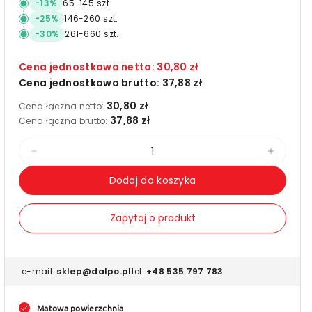
-
13
%
65
-
145
szt.
-
25
%
146
-
260
szt.
-
30
%
261
-
660
szt.
Cena jednostkowa netto:
30,80 zł
Cena jednostkowa brutto:
37,88 zł
30,80 zł
Cena łączna netto:
37,88 zł
Cena łączna brutto:
Zmniejsz
Zwięks
ilość
ilość
Dodaj do koszyka
dla
dla
Etykiety
Etykiet
Zapytaj o produkt
termotransferowe
termo
białe
białe
30/100
30/100
e-mail:
sklep@dalpo.pl
tel:
+48 535 797 783
nawój
nawój
2000
2000
Matowa powierzchnia