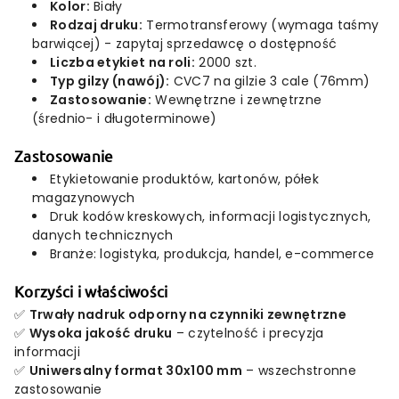
Kolor:
Biały
Rodzaj druku:
Termotransferowy (wymaga taśmy
barwiącej) - zapytaj sprzedawcę o dostępność
Liczba etykiet na roli:
2000 szt.
Typ gilzy (nawój):
CVC7 na gilzie 3 cale (76mm)
Zastosowanie:
Wewnętrzne i zewnętrzne
(średnio- i długoterminowe)
Zastosowanie
Etykietowanie produktów, kartonów, półek
magazynowych
Druk kodów kreskowych, informacji logistycznych,
danych technicznych
Branże: logistyka, produkcja, handel, e-commerce
Korzyści i właściwości
✅
Trwały nadruk odporny na czynniki zewnętrzne
✅
Wysoka jakość druku
– czytelność i precyzja
informacji
✅
Uniwersalny format 30x100 mm
– wszechstronne
zastosowanie