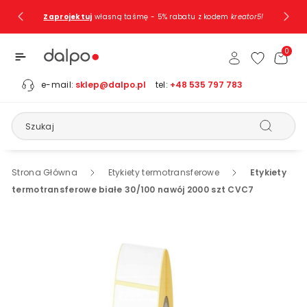
Przejdź Do
Zaprojektuj
własną taśmę - 5% rabatu z kodem
kreator5!
Treści
0
e-mail:
sklep@dalpo.pl
tel:
+48 535 797 783
Szukaj
Strona Główna
Etykiety termotransferowe
Etykiety
termotransferowe białe 30/100 nawój 2000 szt CVC7
Pomiń, Aby
Przejść Do
Informacji
O
Produkcie