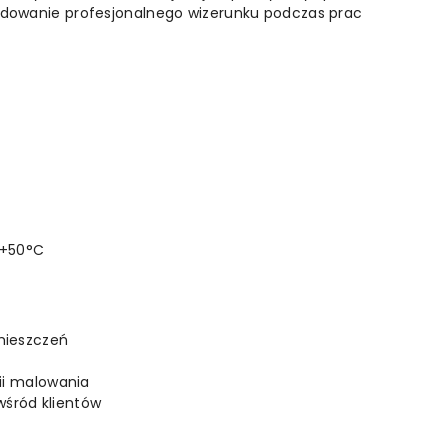
budowanie profesjonalnego wizerunku podczas prac
 +50°C
omieszczeń
nii malowania
wśród klientów