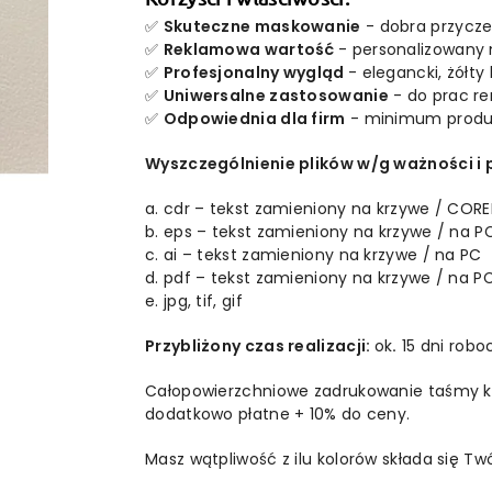
✅
Skuteczne maskowanie
- dobra przycze
✅
Reklamowa wartość
- personalizowany 
✅
Profesjonalny wygląd
- elegancki, żółty
✅
Uniwersalne zastosowanie
- do prac r
✅
Odpowiednia dla firm
- minimum produk
Wyszczególnienie plików w/g ważności i
a. cdr – tekst zamieniony na krzywe / CORE
b. eps – tekst zamieniony na krzywe / na P
c. ai – tekst zamieniony na krzywe / na PC
d. pdf – tekst zamieniony na krzywe / na P
e. jpg, tif, gif
Przybliżony czas realizacji:
ok
.
15 dni robo
Całopowierzchniowe zadrukowanie taśmy ko
dodatkowo płatne + 10% do ceny.
Masz wątpliwość z ilu kolorów składa się T