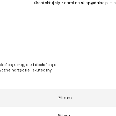
Skontaktuj się z nami na
sklep@dalpo.pl
– c
kością usług, ale i dbałością o
yczne narzędzie i skuteczny
76 mm
96 μm