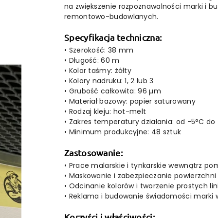
na zwiększenie rozpoznawalności marki i 
remontowo-budowlanych.
Specyfikacja techniczna:
• Szerokość: 38 mm
• Długość: 60 m
• Kolor taśmy: żółty
• Kolory nadruku: 1, 2 lub 3
• Grubość całkowita: 96 µm
• Materiał bazowy: papier saturowany
• Rodzaj kleju: hot-melt
• Zakres temperatury działania: od -5°C do
• Minimum produkcyjne: 48 sztuk
Zastosowanie:
• Prace malarskie i tynkarskie wewnątrz p
• Maskowanie i zabezpieczanie powierzchni
• Odcinanie kolorów i tworzenie prostych li
• Reklama i budowanie świadomości marki 
Korzyści i właściwości: