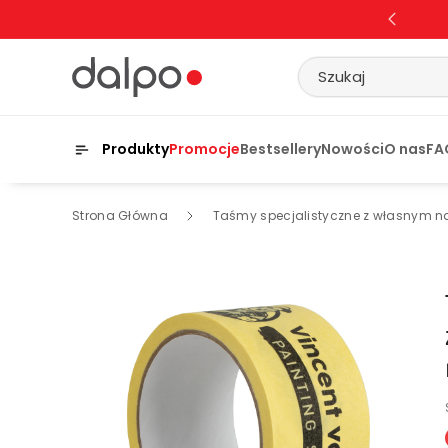
Przejdź D
O Treści
Szukaj
Produkty
Promocje
Bestsellery
Nowości
O nas
FA
Strona Główna
Taśmy specjalistyczne z własnym n
Pomiń,
Aby
Przejść
Do
Informacji
O
Produkcie