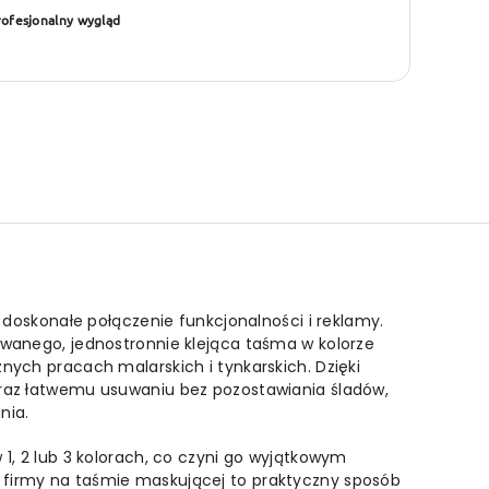
x
rofesjonalny wygląd
0m
60m
z
łasnym
własnym
adrukiem
nadrukiem
 doskonałe połączenie funkcjonalności i reklamy.
owanego, jednostronnie klejąca taśma w kolorze
nych pracach malarskich i tynkarskich. Dzięki
oraz łatwemu usuwaniu bez pozostawiania śladów,
nia.
 1, 2 lub 3 kolorach, co czyni go wyjątkowym
firmy na taśmie maskującej to praktyczny sposób