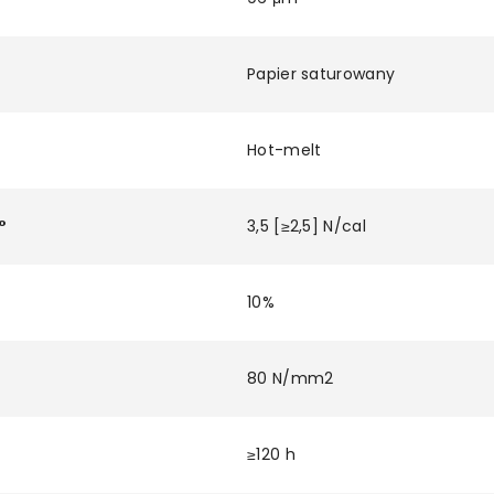
Papier saturowany
Hot-melt
°
3,5 [≥2,5] N/cal
10%
80 N/mm2
≥120 h