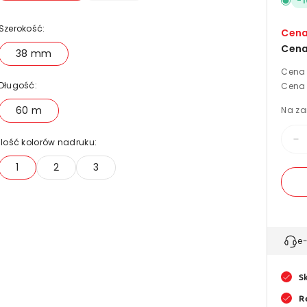
-
1
Szerokość:
Cena
Cena
38 mm
Cena 
Długość:
Cena 
60 m
Na za
Ilość kolorów nadruku:
Z
il
1
2
3
d
T
m
m
e
ż
3
S
R