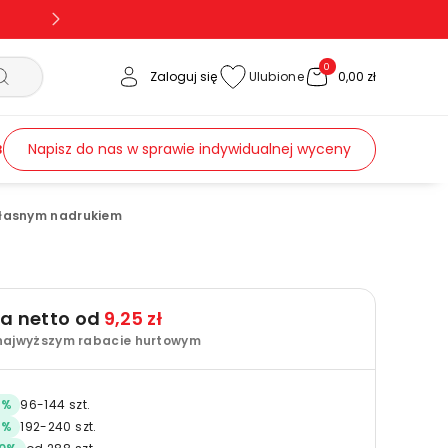
-5% na całą, nieprzecenioną ofertę: sale5
0
Zaloguj się
Ulubione
0,00 zł
Napisz do nas w sprawie indywidualnej wyceny
3
własnym nadrukiem
a netto od
9,25 zł
najwyższym rabacie hurtowym
5
%
96
-
144
szt.
7
%
192
-
240
szt.