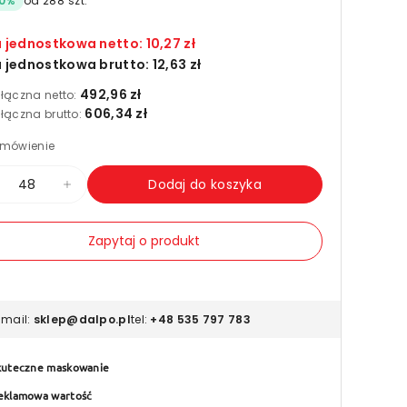
0
%
od
288
szt.
 jednostkowa netto:
10,27 zł
 jednostkowa brutto:
12,63 zł
492,96 zł
łączna netto:
606,34 zł
łączna brutto:
mówienie
Dodaj do koszyka
mniejsz
Zwiększ
ość
ilość
Zapytaj o produkt
la
dla
aśma
Taśma
askująca
maskująca
alarska
malarska
-mail:
sklep@dalpo.pl
tel:
+48 535 797 783
ółta
żółta
8
38
kuteczne maskowanie
mm
mm
eklamowa wartość