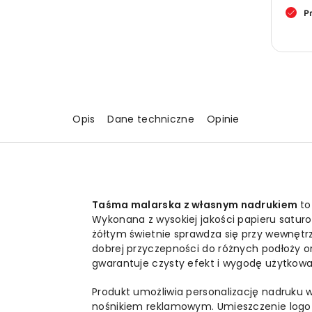
x
P
6
z
w
n
Opis
Dane techniczne
Opinie
Taśma malarska z własnym nadrukiem
to
Wykonana z wysokiej jakości papieru satur
żółtym świetnie sprawdza się przy wewnętrz
dobrej przyczepności do różnych podłoży 
gwarantuje czysty efekt i wygodę użytkowa
Produkt umożliwia personalizację nadruku w
nośnikiem reklamowym. Umieszczenie logo 