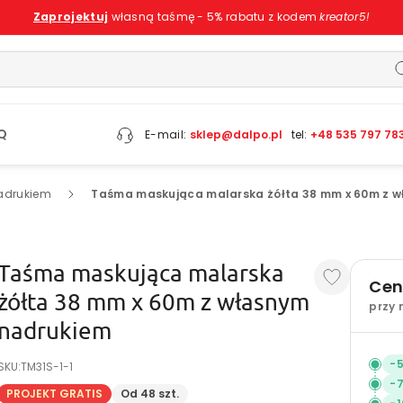
Zaprojektuj
własną taśmę - 5% rabatu z kodem
kreator5!
Q
E-mail:
sklep@dalpo.pl
tel:
+48 535 797 78
adrukiem
Taśma maskująca malarska żółta 38 mm x 60m z 
Taśma maskująca malarska
Cen
żółta 38 mm x 60m z własnym
przy 
nadrukiem
-
SKU:
TM31S-1-1
-
PROJEKT GRATIS
Od 48 szt.