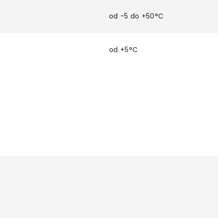
od -5 do +50°C
od +5°C