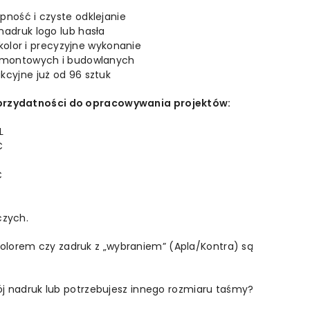
pność i czyste odklejanie
nadruk logo lub hasła
 kolor i precyzyjne wykonanie
emontowych i budowlanych
cyjne już od 96 sztuk
 przydatności do opracowywania projektów:
L
C
C
czych.
lorem czy zadruk z „wybraniem” (Apla/Kontra) są
wój nadruk lub potrzebujesz innego rozmiaru taśmy?