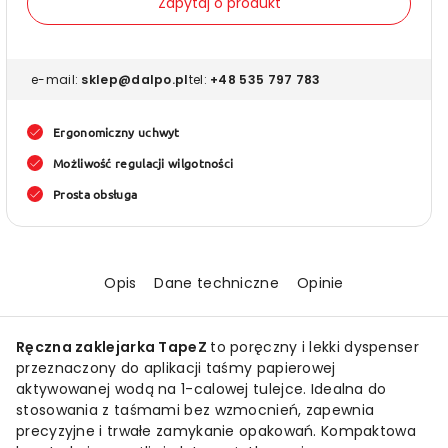
Zaklejarka
Zaklej
Zapytaj o produkt
do
do
taśmy
taśmy
wodnej
wodne
e-mail:
sklep@dalpo.pl
tel:
+48 535 797 783
ręczna
ręczn
1-
1-
Ergonomiczny uchwyt
cal
cal
Możliwość regulacji wilgotności
Prosta obsługa
Opis
Dane techniczne
Opinie
Ręczna zaklejarka TapeZ
to poręczny i lekki dyspenser
przeznaczony do aplikacji taśmy papierowej
aktywowanej wodą na 1-calowej tulejce. Idealna do
stosowania z taśmami bez wzmocnień, zapewnia
precyzyjne i trwałe zamykanie opakowań. Kompaktowa