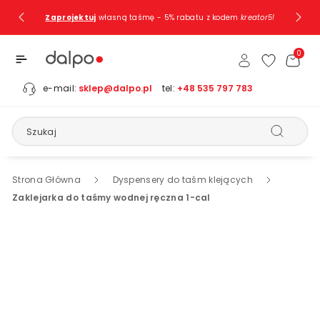
Przejdź Do
Zaprojektuj
własną taśmę - 5% rabatu z kodem
kreator5!
Treści
0
e-mail:
sklep@dalpo.pl
tel:
+48 535 797 783
Szukaj
Strona Główna
Dyspensery do taśm klejących
Zaklejarka do taśmy wodnej ręczna 1-cal
Pomiń, Aby
Przejść Do
Informacji
O
Produkcie