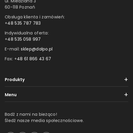
ul. Miedziana 3
60-118 Poznań
Obsługa klienta i zamówień:
+
48 535 787 783
Indywidualna oferta:
+
48 535 058 997
E-mail:
sklep@dalpo.pl
Fax: +
48 61 866 43 67
Produkty
Taśmy
Menu
Etykiety
Dostawa i płatności
Folie
Badź z nami na bieżąco!
Reklamacje i zwroty
Śledź nasze media społecznościowe.
Produkty z nadrukiem
Regulamin