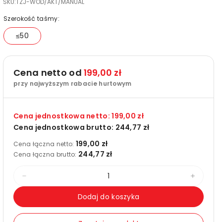
SKU:
TZJ-WOD/AKT/MANUAL
Szerokość taśmy:
≤50
Cena netto od
199,00 zł
przy najwyższym rabacie hurtowym
Cena jednostkowa netto:
199,00 zł
Cena jednostkowa brutto:
244,77 zł
199,00 zł
Cena łączna netto:
244,77 zł
Cena łączna brutto:
Zmniejsz
Zwięks
ilość
ilość
Dodaj do koszyka
dla
dla